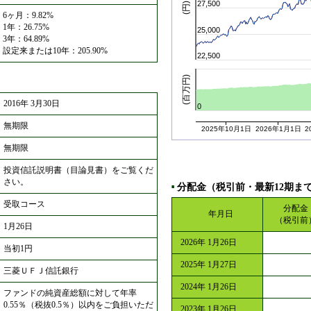
27,500
(円)
6ヶ月：9.82%
1年：26.75%
25,000
3年：64.89%
設定来または10年：205.90%
22,500
(百万円)
2016年 3月30日
0
無期限
2025年10月1日
2026年1月1日
2
無期限
投資信託説明書（目論見書）をご覧くだ
さい。
分配金（税引前・最新12期ま
■
受取コース
分配金
年月日
（税引前
1月26日
2026年 1月26日
当初1円
2025年 1月27日
三菱ＵＦＪ信託銀行
2024年 1月26日
ファンドの純資産総額に対して年率
0.55％（税抜0.5％）以内をご負担いただ
2023年 1月26日