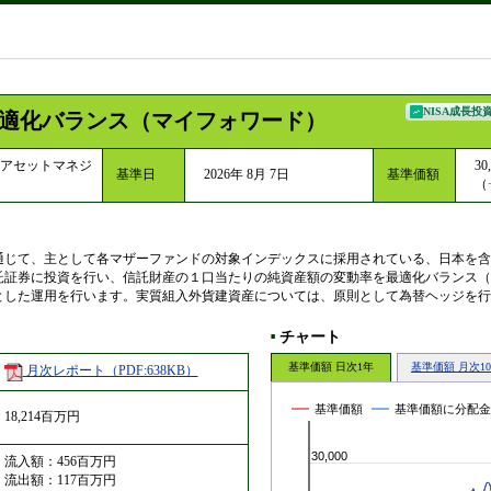
NISA成長投
適化バランス（マイフォワード）
アセットマネジ
30
基準日
2026年 8月 7日
基準価額
（
通じて、主として各マザーファンドの対象インデックスに採用されている、日本を含
託証券に投資を行い、信託財産の１口当たりの純資産額の変動率を最適化バランス（
とした運用を行います。実質組入外貨建資産については、原則として為替ヘッジを行
チャート
■
基準価額 日次1年
基準価額 月次1
月次レポート（PDF:638KB）
基準価額
基準価額に分配金
18,214百万円
30,000
流入額：456百万円
流出額：117百万円