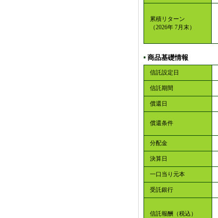
累積リターン
（2026年 7月末）
商品基礎情報
■
信託設定日
信託期間
償還日
償還条件
分配金
決算日
一口当り元本
受託銀行
信託報酬（税込）