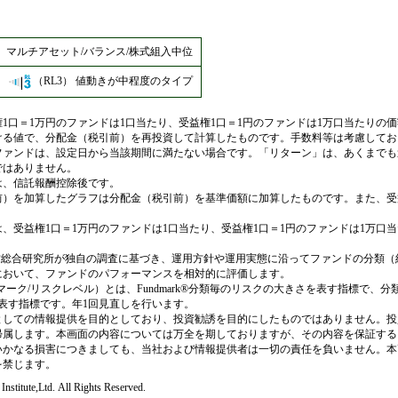
マルチアセット/バランス/株式組入中位
（RL3）
値動きが中程度のタイプ
1口＝1万円のファンドは1口当たり、受益権1口＝1円のファンドは1万口当たりの
ける値で、分配金（税引前）を再投資して計算したものです。手数料等は考慮してお
ファンドは、設定日から当該期間に満たない場合です。「リターン」は、あくまでも
ではありません。
は、信託報酬控除後です。
前）を加算したグラフは分配金（税引前）を基準価額に加算したものです。また、受
、受益権1口＝1万円のファンドは1口当たり、受益権1口＝1円のファンドは1万口
は、野村総合研究所が独自の調査に基づき、運用方針や運用実態に沿ってファンドの分類
において、ファンドのパフォーマンスを相対的に評価します。
ファンドマーク/リスクレベル）とは、Fundmark®分類毎のリスクの大きさを表す指標で
さを表す指標です。年1回見直しを行います。
としての情報提供を目的としており、投資勧誘を目的にしたものではありません。投
帰属します。本画面の内容については万全を期しておりますが、その内容を保証する
いかなる損害につきましても、当社および情報提供者は一切の責任を負いません。本
を禁じます。
nstitute,Ltd. All Rights Reserved.