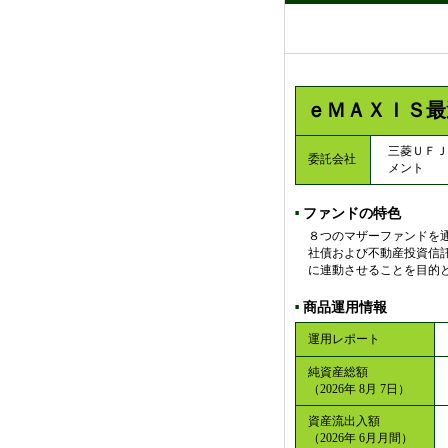
ｅＭＡＸＩＳ最
三菱ＵＦＪ
委託会社
メント
ファンドの特色
■
８つのマザーファンドを
社債および不動産投資信
に連動させることを目的
商品運用情報
■
運用レポート
純資産総額
（2026年 8月 7日）
資産流出入額
（2026年 6月月間）