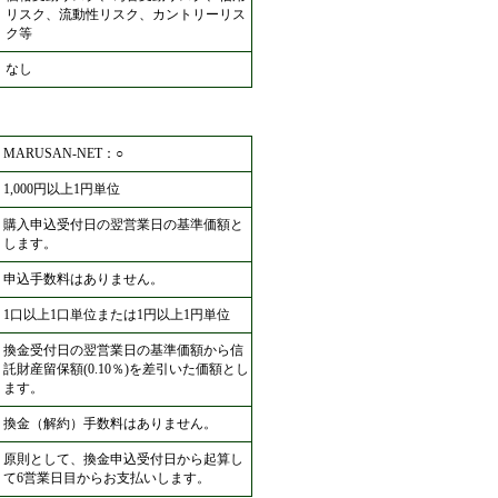
リスク、流動性リスク、カントリーリス
ク等
なし
MARUSAN-NET：○
1,000円以上1円単位
購入申込受付日の翌営業日の基準価額と
します。
申込手数料はありません。
1口以上1口単位または1円以上1円単位
換金受付日の翌営業日の基準価額から信
託財産留保額(0.10％)を差引いた価額とし
ます。
換金（解約）手数料はありません。
原則として、換金申込受付日から起算し
て6営業日目からお支払いします。