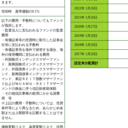
きます。
2022年 1月26日
売却時 基準価額の0.1%
2021年 1月26日
以下の費用・手数料についてもファンド
が負担します。
2020年 1月27日
・監査法人に支払われるファンドの監査
費用
2019年 1月28日
・有価証券等の売買時に取引した証券会
社等に支払われる手数料
2018年 1月26日
・有価証券等を海外で保管する場合、海
2017年 1月26日
外の保管機関に支払われる費用
・外国株式インデックスマザーファン
設定来分配累計
ド、新興国株式インデックスマザーファ
ンド、外国債券インデックスマザーファ
ンド、新興国債券インデックスマザーフ
ァンド、東証ＲＥＩＴ指数マザーファン
ドおよびＭＵＡＭＧ－ＲＥＩＴマザーフ
ァンドの換金に伴う信託財産留保額
・その他信託事務の処理にかかる諸費
用 等
※上記の費用・手数料については、売買
条件等により異なるため、あらかじめ金
額または上限額等を記載することはでき
ません。
価格変動リスク、為替変動リスク、信用