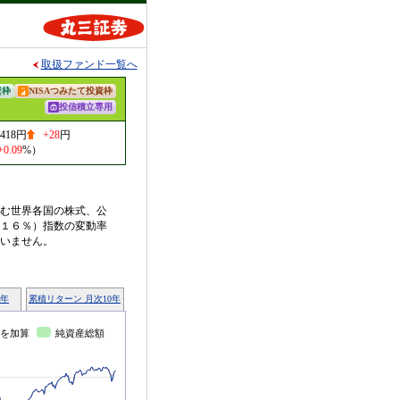
取扱ファンド一覧へ
資枠
NISAつみたて投資枠
投信積立専用
,418円
+28
円
+0.09
%）
む世界各国の株式、公
１６％）指数の変動率
いません。
0年
累積リターン 月次10年
を加算
純資産総額