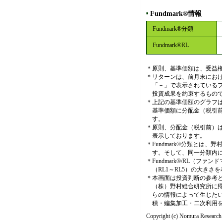
Fundmark®情報
■
Fundmark®分類
Fundmark®RL
＊
原則、基準価額は、受益権
＊
リターンは、前月末にお
「－」で表示されている
投資成果を約束するもの
＊
上記の基準価額のグラフ
基準価額に分配金（税引
す。
＊
原則、分配金（税引前）は
表示しております。
＊
Fundmark®分類と
す。そして、同一分類内
＊
Fundmark®/RL（
（RL1～RL5）の大き
＊
本画面は投資判断の参考
（株）野村総合研究所に
らの情報によって生じた
積・編集加工・二次利用
Copyright (c) Nomura Research I