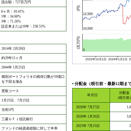
流出額：727百万円
(円)
6ヶ月：10.41%
12,500
1年：34.60%
3年：71.26%
設定来または10年：258.53%
10,000
(百万円)
2014年 2月20日
0
約29年11ヶ月
2025年10月1日
2026年1月1日
2044年 1月25日
個別ポートフォリオの残存口数が10億口
を下回る場合
分配金（税引前・最新12期ま
■
受取コース
分配金
年月日
（税引前
1月25日、7月25日
2026年 7月27日
1,
当初1円
2026年 1月26日
3,
三菱ＵＦＪ信託銀行
2025年 7月25日
ファンドの純資産総額に対して年率