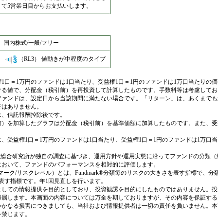
て5営業日目からお支払いします。
国内株式/一般/フリー
（RL3）
値動きが中程度のタイプ
1口＝1万円のファンドは1口当たり、受益権1口＝1円のファンドは1万口当たりの
ける値で、分配金（税引前）を再投資して計算したものです。手数料等は考慮してお
ファンドは、設定日から当該期間に満たない場合です。「リターン」は、あくまでも
ではありません。
は、信託報酬控除後です。
前）を加算したグラフは分配金（税引前）を基準価額に加算したものです。また、受
、受益権1口＝1万円のファンドは1口当たり、受益権1口＝1円のファンドは1万口
は、野村総合研究所が独自の調査に基づき、運用方針や運用実態に沿ってファンドの分類
において、ファンドのパフォーマンスを相対的に評価します。
ファンドマーク/リスクレベル）とは、Fundmark®分類毎のリスクの大きさを表す指標で
さを表す指標です。年1回見直しを行います。
としての情報提供を目的としており、投資勧誘を目的にしたものではありません。投
帰属します。本画面の内容については万全を期しておりますが、その内容を保証する
いかなる損害につきましても、当社および情報提供者は一切の責任を負いません。本
を禁じます。