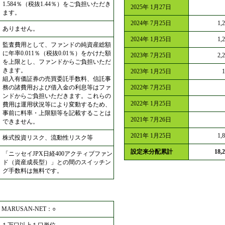
1.584％（税抜1.44％）をご負担いただき
2025年 1月27日
ます。
2024年 7月25日
1,
ありません。
2024年 1月25日
1,
監査費用として、ファンドの純資産総額
に年率0.011％（税抜0.01％）をかけた額
2023年 7月25日
2,
を上限とし、ファンドからご負担いただ
きます。
2023年 1月25日
組入有価証券の売買委託手数料、信託事
務の諸費用および借入金の利息等はファ
2022年 7月25日
ンドからご負担いただきます。これらの
2022年 1月25日
費用は運用状況等により変動するため、
事前に料率・上限額等を記載することは
2021年 7月26日
できません。
2021年 1月25日
1,
株式投資リスク、流動性リスク等
設定来分配累計
18,
「ニッセイJPX日経400アクティブファン
ド（資産成長型）」との間のスイッチン
グ手数料は無料です。
MARUSAN-NET：○