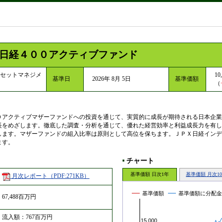
日経４００アクティブファンド
セットマネジメ
10
基準日
2026年 8月 5日
基準価額
（
０アクティブマザーファンドへの投資を通じて、実質的に成長が期待される日本企業
長をめざします。徹底した調査・分析を通じて、優れた経営効率と利益成長力を有し
します。マザーファンドの組入比率は原則として高位を保ちます。ＪＰＸ日経インデ
ます。
チャート
■
基準価額 日次1年
基準価額 月次1
月次レポート（PDF:271KB）
基準価額
基準価額に分配金
67,488百万円
流入額：767百万円
15,000