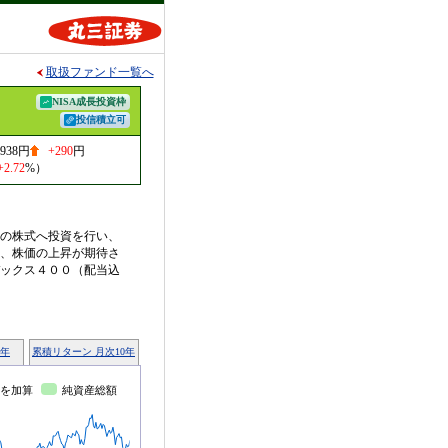
取扱ファンド一覧へ
NISA成長投資枠
投信積立可
,938円
+290
円
+2.72
%）
の株式へ投資を行い、
、株価の上昇が期待さ
ックス４００（配当込
0年
累積リターン 月次10年
を加算
純資産総額