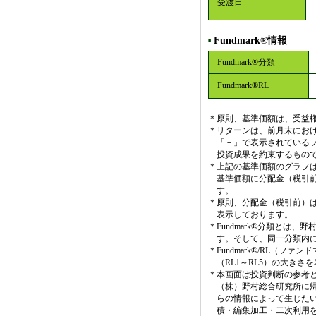
受渡日
Fundmark®情報
■
Fundmark®分類
Fundmark®RL
＊
原則、基準価額は、受益権
＊
リターンは、前月末にお
「－」で表示されている
投資成果を約束するもの
＊
上記の基準価額のグラフ
基準価額に分配金（税引
す。
＊
原則、分配金（税引前）は
表示しております。
＊
Fundmark®分類と
す。そして、同一分類内
＊
Fundmark®/RL（
（RL1～RL5）の大き
＊
本画面は投資判断の参考
（株）野村総合研究所に
らの情報によって生じた
積・編集加工・二次利用