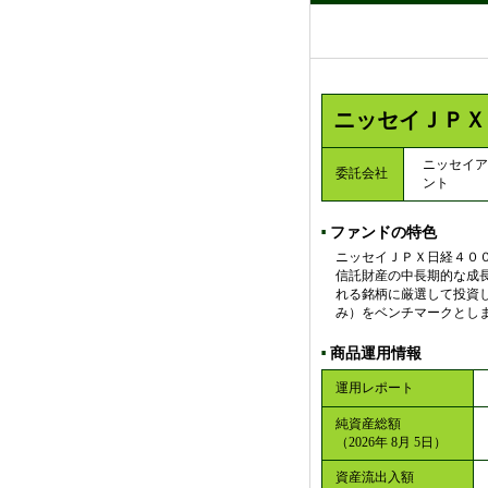
ニッセイＪＰＸ
ニッセイア
委託会社
ント
ファンドの特色
■
ニッセイＪＰＸ日経４０
信託財産の中長期的な成
れる銘柄に厳選して投資
み）をベンチマークとし
商品運用情報
■
運用レポート
純資産総額
（2026年 8月 5日）
資産流出入額