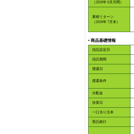
（2026年 6月月間）
累積リターン
（2026年 7月末）
商品基礎情報
■
信託設定日
信託期間
償還日
償還条件
分配金
決算日
一口当り元本
受託銀行