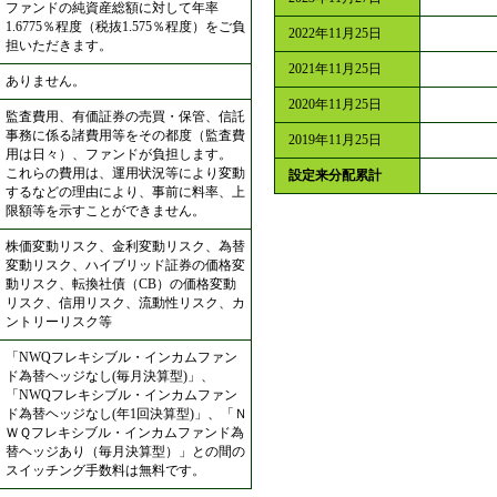
ファンドの純資産総額に対して年率
1.6775％程度（税抜1.575％程度）をご負
2022年11月25日
担いただきます。
2021年11月25日
ありません。
2020年11月25日
監査費用、有価証券の売買・保管、信託
事務に係る諸費用等をその都度（監査費
2019年11月25日
用は日々）、ファンドが負担します。
これらの費用は、運用状況等により変動
設定来分配累計
するなどの理由により、事前に料率、上
限額等を示すことができません。
株価変動リスク、金利変動リスク、為替
変動リスク、ハイブリッド証券の価格変
動リスク、転換社債（CB）の価格変動
リスク、信用リスク、流動性リスク、カ
ントリーリスク等
「NWQフレキシブル・インカムファン
ド為替ヘッジなし(毎月決算型)」、
「NWQフレキシブル・インカムファン
ド為替ヘッジなし(年1回決算型)」、「Ｎ
ＷＱフレキシブル・インカムファンド為
替ヘッジあり（毎月決算型）」との間の
スイッチング手数料は無料です。