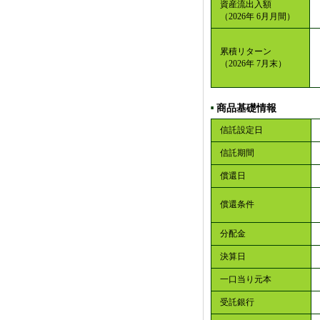
資産流出入額
（2026年 6月月間）
累積リターン
（2026年 7月末）
商品基礎情報
■
信託設定日
信託期間
償還日
償還条件
分配金
決算日
一口当り元本
受託銀行