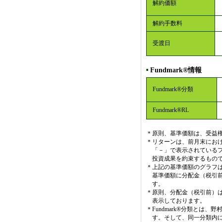
解約価額
解約手数料
受渡日
Fundmark®情報
■
Fundmark®分類
Fundmark®RL
＊
原則、基準価額は、受益権
＊
リターンは、前月末にお
「－」で表示されている
投資成果を約束するもの
＊
上記の基準価額のグラフ
基準価額に分配金（税引
す。
＊
原則、分配金（税引前）は
表示しております。
＊
Fundmark®分類と
す。そして、同一分類内