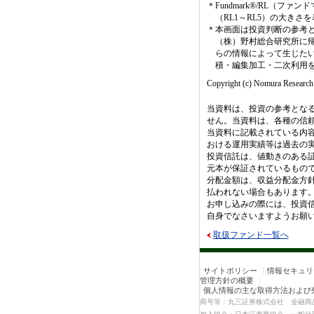
＊
Fundmark®/RL（
（RL1～RL5）の大き
＊
本画面は投資判断の参考
（株）野村総合研究所に
らの情報によって生じた
積・編集加工・二次利用
Copyright (c) Nomura Research I
当資料は、投資の参考とな
せん。当資料は、各種の信
当資料に記載されている内
おける運用実績等は過去の
投資信託は、値動きのある
元本が保証されているもの
分配金額は、収益分配金方
払われない場合もあります
お申し込みの際には、投資
自身でなさいますようお願
取扱ファンド一覧へ
|
サイトポリシー
｜
情報セキュリ
管理方針の概要
｜
|
個人情報の主な取得方法および
商号等：丸三証券株式会社 金融商品