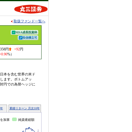
取扱ファンド一覧へ
NISA成長投資枠
投信積立可
,358円
+92
円
+0.90
%）
日本を含む世界の米ド
します。ボトムアッ
対円での為替ヘッジに
0年
累積リターン 月次10年
を加算
純資産総額