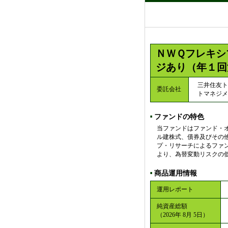
ＮＷＱフレキシ
ジあり（年１回
三井住友ト
委託会社
トマネジメ
ファンドの特色
■
当ファンドはファンド・
ル建株式、債券及びその
プ・リサーチによるファ
より、為替変動リスクの
商品運用情報
■
運用レポート
純資産総額
（2026年 8月 5日）