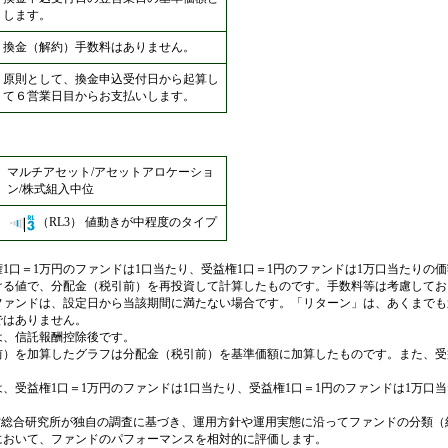
します。
換金（解約）手数料はありません。
原則として、換金申込受付日から起算し
て６営業日目からお支払いします。
マルチアセット/アセットアロケーショ
ン/株式組入中位
（RL3）
値動きが中程度のタイプ
1口＝1万円のファンドは1口当たり、受益権1口＝1円のファンドは1万口当たりの
ける値で、分配金（税引前）を再投資して計算したものです。手数料等は考慮してお
ファンドは、設定日から当該期間に満たない場合です。「リターン」は、あくまでも
ではありません。
は、信託報酬控除後です。
前）を加算したグラフは分配金（税引前）を基準価額に加算したものです。また、受
、受益権1口＝1万円のファンドは1口当たり、受益権1口＝1円のファンドは1万口
は、野村総合研究所が独自の調査に基づき、運用方針や運用実態に沿ってファンドの分類
において、ファンドのパフォーマンスを相対的に評価します。