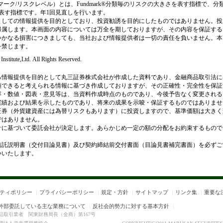
ファンドマーク/リスクレベル）とは、Fundmark®分類毎のリスクの大きさを表す指標で
さを表す指標です。年1回見直しを行います。
としての情報提供を目的としており、投資勧誘を目的にしたものではありません。投
帰属します。本画面の内容については万全を期しておりますが、その内容を保証する
いかなる損害につきましても、当社および情報提供者は一切の責任を負いません。本
を禁じます。
nstitute,Ltd. All Rights Reserved.
る情報提供を目的として丸三証券株式会社が作成した資料であり、金融商品取引法に
頼できると考えられる情報に基づき作成しておりますが、その正確性・完全性を保証
容・数値・図表・意見等は、当資料作成時点のものであり、今後予告なく変更される
実績および結果を示したものであり、将来の成果を示唆・保証するものではありませ
証券（外貨建資産には為替リスクもあります）に投資しますので、基準価額は大きく
ではありません。
針に基づいて委託会社が決定します。あらかじめ一定の額の分配をお約束するもので
。
信託説明書（交付目論見書）及び契約締結前交付書面（目論見書補完書面）を必ずご
いいたします。
ティポリシー
｜
プライバシーポリシー
｜
規定・方針
｜
サイトマップ
｜
リンク集
｜
重要な
外部委託している主な業務について
｜
反社会的勢力に対する基本方針
｜
取引業者 関東財務局長（金商）第167号