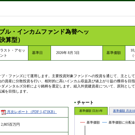
ブル・インカムファンド為替ヘッ
決算型）
ラスト・アセッ
10
基準日
2026年 8月 5日
基準価額
ント
（
オブ・ファンズにて運用します。主要投資対象ファンドへの投資を通じて、主として
他の資産に分散投資を行い、相対的に高いインカム収益及び値上がり益の獲得を目指
ンダメンタルズ分析により銘柄を選定します。組入外貨建資産について、原則として
低減を目指します。
チャート
■
基準価額 日次1年
基準価額 月次1
月次レポート（PDF:1,471KB）
基準価額
基準価額に分配金
2,805百万円