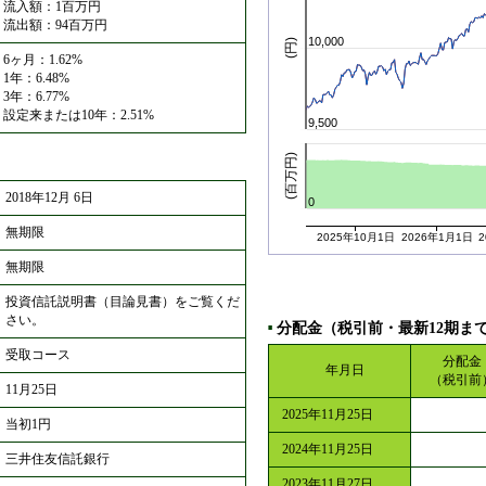
流入額：1百万円
流出額：94百万円
10,000
(円)
6ヶ月：1.62%
1年：6.48%
3年：6.77%
設定来または10年：2.51%
9,500
(百万円)
2018年12月 6日
0
無期限
2025年10月1日
2026年1月1日
無期限
投資信託説明書（目論見書）をご覧くだ
さい。
分配金（税引前・最新12期ま
■
受取コース
分配金
年月日
（税引前
11月25日
2025年11月25日
当初1円
2024年11月25日
三井住友信託銀行
2023年11月27日