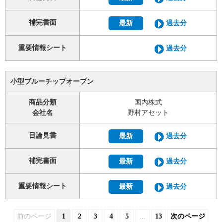
補完書面
最新
過去分
重要情報シート
過去分
小型ブルーチップオープン
商品分類
国内株式
会社名
野村アセット
目論見書
最新
過去分
補完書面
最新
過去分
重要情報シート
最新
過去分
前のページ
1
2
3
4
5
...
13
次のページ