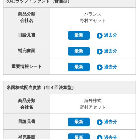
のむラップ・ファンド（普通型）
商品分類
バランス
会社名
野村アセット
目論見書
最新
過去分
補完書面
最新
過去分
重要情報シート
最新
過去分
米国株式配当貴族（年４回決算型）
商品分類
海外株式
会社名
野村アセット
目論見書
最新
過去分
補完書面
最新
過去分