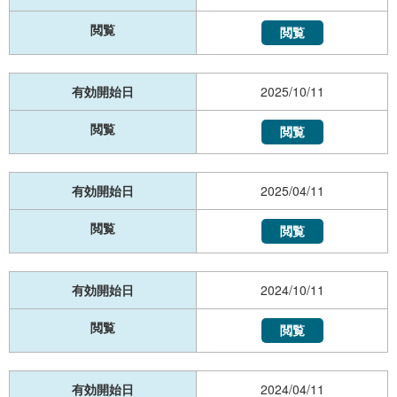
閲覧
閲覧
有効開始日
2025/10/11
閲覧
閲覧
有効開始日
2025/04/11
閲覧
閲覧
有効開始日
2024/10/11
閲覧
閲覧
有効開始日
2024/04/11