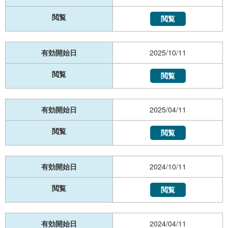
閲覧
閲覧
有効開始日
2025/10/11
閲覧
閲覧
有効開始日
2025/04/11
閲覧
閲覧
有効開始日
2024/10/11
閲覧
閲覧
有効開始日
2024/04/11